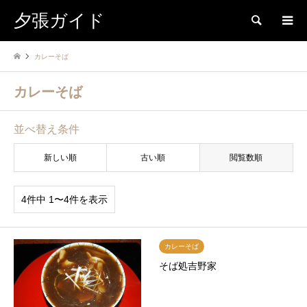
夕張ガイド
検索
カレーそば
カレーそば
並べ替え条件
新しい順
古い順
閲覧数順
4件中 1〜4件を表示
カレーそば
そば処吉野家