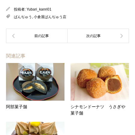
投稿者:
Yubari_kanri01
ぱんぢゅう
,
小倉屋ぱんぢゅう店
関連記事
阿部菓子舗
シナモンドーナツ うさぎや
菓子舗