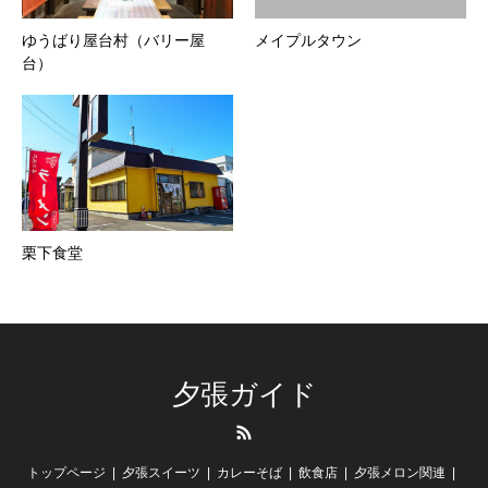
ゆうばり屋台村（バリー屋
メイプルタウン
台）
栗下食堂
夕張ガイド
RSS
トップページ
夕張スイーツ
カレーそば
飲食店
夕張メロン関連