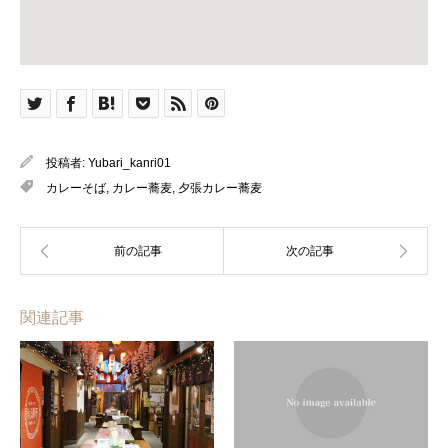
投稿者:
Yubari_kanri01
カレーそば
,
カレー蕎麦
,
夕張カレー蕎麦
関連記事