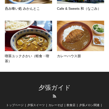
呑み喰い処 みかんとこ
Cafe & Sweets 和（なごみ）
喫茶ユックさかい（軽食・喫
カレーハウス朋
茶）
夕張ガイド
RSS
トップページ
夕張スイーツ
カレーそば
飲食店
夕張メロン関連