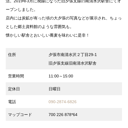
活。2019年3月に廃線になった旧夕張支線の南清水沢駅舎にてオ
ープンしました。
店内には炭鉱が有った頃の大夕張の写真などが展示され、ちょっ
とした郷土資料館のような雰囲気も。
懐かしい駅舎とおいしい蕎麦を味わいに是非！
住所
夕張市南清水沢２丁目29-1
旧夕張支線旧南清水沢駅舎
営業時間
11:00～15:00
定休日
日曜日
電話
090-2874-6826
マップコード
700 226 878*64