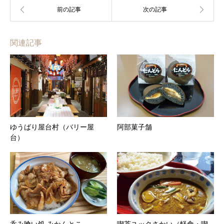
関連記事
ゆうばり屋台村（バリー屋
阿部菓子舗
台）