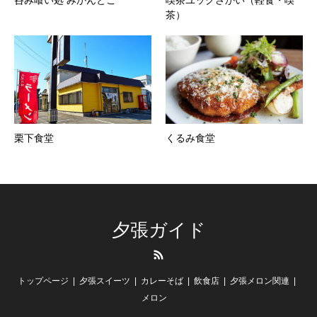
呑み喰い処 みかんとこ
喫茶ユックさかい（軽食・喫
茶）
栗下食堂
くるみ食堂
夕張ガイド
RSS
トップページ
夕張スイーツ
カレーそば
飲食店
夕張メロン関連
メロン