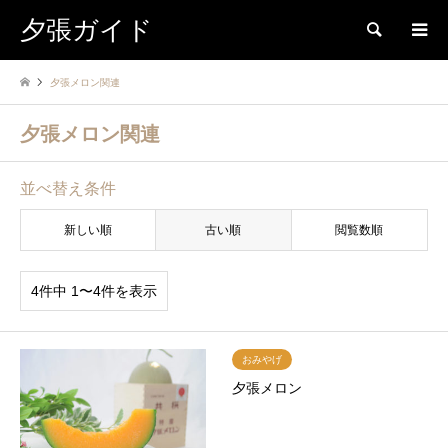
夕張ガイド
検索
夕張メロン関連
夕張メロン関連
並べ替え条件
新しい順
古い順
閲覧数順
4件中 1〜4件を表示
おみやげ
夕張メロン