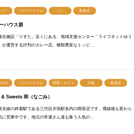
レー
ソフトクリーム
パン
飲食店
ーハウス朋
複合施設「りすた」近くにある、地域支援センター「ライフネットゆう
」が運営する評判のカレー店。種類豊富なトッピ…
みやげ
ソフトクリーム
喫茶・カフェ
洋食
飲食店
e & Sweets 和（なごみ）
張支線の終着駅である三代目夕張駅舎内の喫茶店です。廃線後も変わら
気に営業中です。地元の常連さん達も集う人気の…