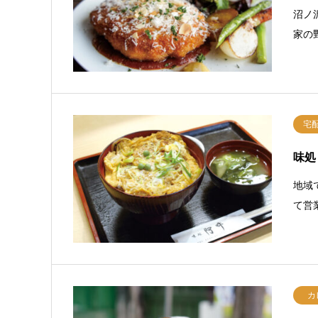
沼ノ
家の
宅
味処
地域
て営
カ