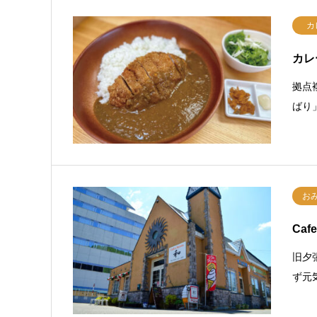
カ
カレ
拠点
ばり
お
Caf
旧夕
ず元