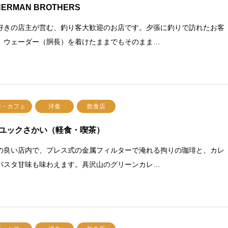
HERMAN BROTHERS
好きの店主が営む、釣り客大歓迎のお店です。夕張に釣りで訪れたお客
、ウェーダー（胴長）を着けたままでもそのまま…
茶・カフェ
洋食
飲食店
ユックさかい（軽食・喫茶）
の良い店内で、プレス式の金属フィルターで淹れる拘りの珈琲と、カレ
パスタ甘味も味わえます。具沢山のグリーンカレ…