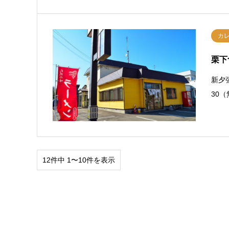
カ
栗下
新夕
30
12件中 1〜10件を表示