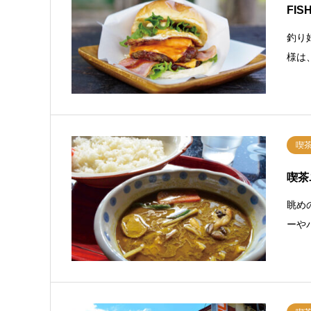
FIS
釣り
様は
喫
喫茶
眺め
ーや