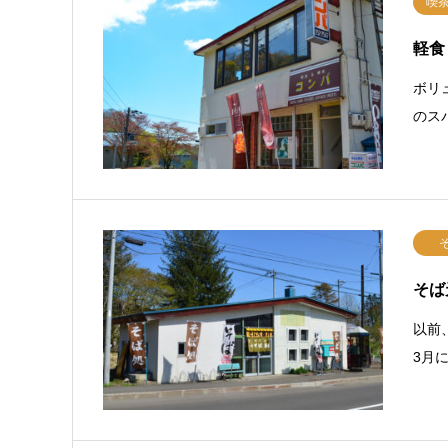
喫
軽食
ボリ
のス
そば
以前
3月