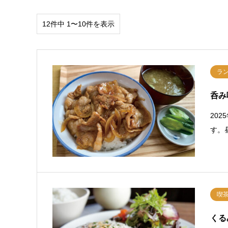
12件中 1〜10件を表示
ラ
呑み
20
す。
喫
くる