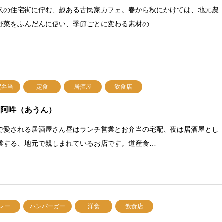
沢の住宅街に佇む、趣ある古民家カフェ。春から秋にかけては、地元農
野菜をふんだんに使い、季節ごとに変わる素材の…
配弁当
定食
居酒屋
飲食店
 阿吽（あうん）
で愛される居酒屋さん昼はランチ営業とお弁当の宅配、夜は居酒屋とし
業する、地元で親しまれているお店です。道産食…
レー
ハンバーガー
洋食
飲食店