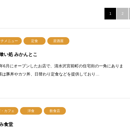
1
2
ンチメニュー
定食
居酒屋
喰い処 みかんとこ
25年6月にオープンしたお店で、清水沢宮前町の住宅街の一角にありま
昼は豚丼やカツ丼、日替わり定食などを提供しており…
茶・カフェ
洋食
飲食店
み食堂