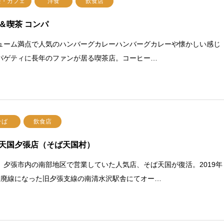
茶・カフェ
洋食
飲食店
＆喫茶 コンパ
ューム満点で人気のハンバーグカレーハンバーグカレーや懐かしい感じ
パゲティに長年のファンが居る喫茶店。コーヒー…
そば
飲食店
天国夕張店（そば天国村）
、夕張市内の南部地区で営業していた人気店、そば天国が復活。2019年
に廃線になった旧夕張支線の南清水沢駅舎にてオー…