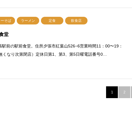
レーそば
ラーメン
定食
飲食店
食堂
張駅前の駅前食堂。住所夕張市紅葉山526−6営業時間11：00〜19：
（無くなり次第閉店）定休日第1、第3、第5日曜電話番号0…
1
2